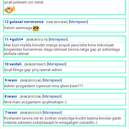
qoyil judaxam zor serial
12
gulasal norimovna
[
Материал
]
(14.02.2016 18:03)
Salom xammaga
11
♥guliii♥
[
Материал
]
(30.08.2015 12:15)
Man buni my5da körudm manga yoqudi yana bitta körw imkoniyati
böganidan hursamman slaga rahmaat tarona.netga gap yö adminlaga
alohida rahmat
10
saidali
[
Материал
]
(30.08.2015 06:27)
Qoyil filmga gap yo'q raxmat admin
9
iwani
[
Материал
]
(29.08.2015 12:42)
Admin yozganlarm cqiwicun nma qlwm kere???
8
iwani
[
Материал
]
(29.08.2015 12:28)
Nme mani yozganlarm qoyilmahapti:-(
7
iwani
[
Материал
]
(29.08.2015 12:27)
Rostanam tarona.net en zorikan voydodga krudm tarjima kinolari galati
odamla adminini sokiptawapti ln nmagaligini cumadm;-)