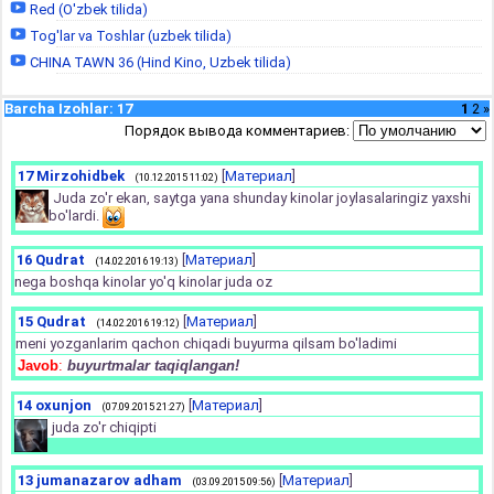
Red (O'zbek tilida)
Tog'lar va Toshlar (uzbek tilida)
CHINA TAWN 36 (Hind Kino, Uzbek tilida)
Barcha Izohlar
:
17
1
2
»
Порядок вывода комментариев:
17
Mirzohidbek
[
Материал
]
(10.12.2015 11:02)
Juda zo'r ekan, saytga yana shunday kinolar joylasalaringiz yaxshi
bo'lardi.
16
Qudrat
[
Материал
]
(14.02.2016 19:13)
nega boshqa kinolar yo'q kinolar juda oz
15
Qudrat
[
Материал
]
(14.02.2016 19:12)
meni yozganlarim qachon chiqadi buyurma qilsam bo'ladimi
Javob
:
buyurtmalar taqiqlangan!
14
oxunjon
[
Материал
]
(07.09.2015 21:27)
juda zo'r chiqipti
13
jumanazarov adham
[
Материал
]
(03.09.2015 09:56)