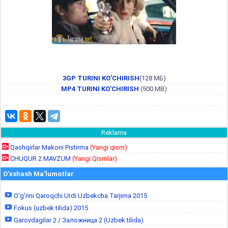
3GP TURINI KO'CHIRISH
(128 МБ)
MP4 TURINI KO'CHIRISH
(500 MB)
Reklama
Qashqirlar Makoni Pistirma
(Yangi qism)
CHUQUR 2 MAVZUM
(Yangi Qismlar)
O'xshash Ma'lumotlar
O'g'rini Qaroqchi Urdi Uzbekcha Tarjima 2015
Fokus (uzbek tilida) 2015
Garovdagilar 2 / Заложница 2 (Uzbek tilida)