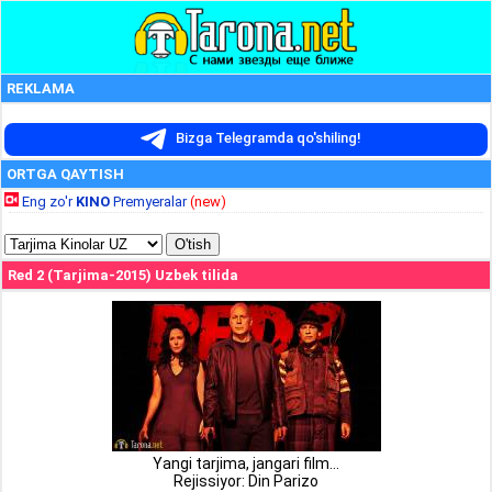
REKLAMA
Bizga Telegramda qo'shiling!
ORTGA QAYTISH
Eng zo'r
KINO
Premyeralar
(new)
Red 2 (Tarjima-2015) Uzbek tilida
Yangi tarjima, jangari film...
Rejissiyor: Din Parizo