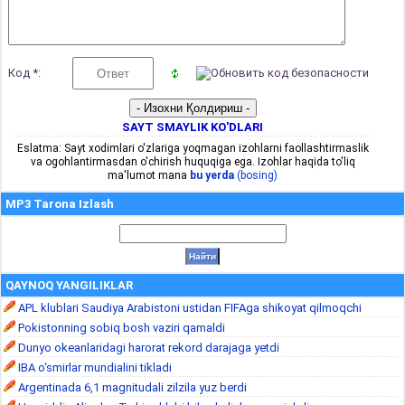
Код *:
SAYT SMAYLIK KO'DLARI
Eslatma: Sayt xodimlari o'zlariga yoqmagan izohlarni faollashtirmaslik
va ogohlantirmasdan o'chirish huquqiga ega. Izohlar haqida to'liq
ma'lumot mana
bu yerda
(bosing)
MP3 Tarona Izlash
QAYNOQ YANGILIKLAR
APL klublari Saudiya Arabistoni ustidan FIFAga shikoyat qilmoqchi
Pokistonning sobiq bosh vaziri qamaldi
Dunyo okeanlaridagi harorat rekord darajaga yetdi
IBA o‘smirlar mundialini tikladi
Argentinada 6,1 magnitudali zilzila yuz berdi