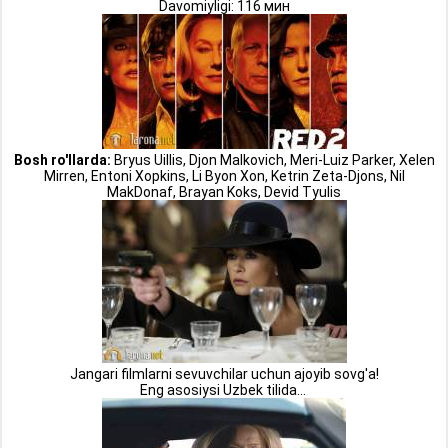
Davomiyligi: 116 мин
Bosh ro'llarda:
Bryus Uillis, Djon Malkovich, Meri-Luiz Parker, Xelen
Mirren, Entoni Xopkins, Li Byon Xon, Ketrin Zeta-Djons, Nil
MakDonaf, Brayan Koks, Devid Tyulis
Jangari filmlarni sevuvchilar uchun ajoyib sovg'a!
Eng asosiysi Uzbek tilida...