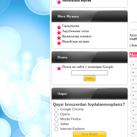
Мобильная версия
Мега Музыка
Саундтреки
Зарубежные хиты
Кате
Қизиқчилар аскияси
multf
Индейская музыки
|
Ко
Mav
Поиск
Поиск на сайте с помощью Google
Oпрос
Qaysi brouzerdan foydalanmoqdasiz?
Google Chrome
Opera
Mozila Firefox
Safari
Internet Explorer