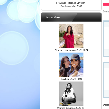
[
·
]
Natijalar
Boshqa Savollar
Barcha ovozlar:
5900
Всег
Фотоалбом
Nilufar Usmonova 2022 (12)
Rayhon 2022 (10)
Элат
Munisa Rizaeva 2022 (3)