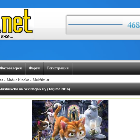
Фотогалерея
Форум
Регистрация
ая
»
Mobile Kinolar
»
Multfilmlar
Mushukcha va Sexirlagan Uy (Tarjima 2016)