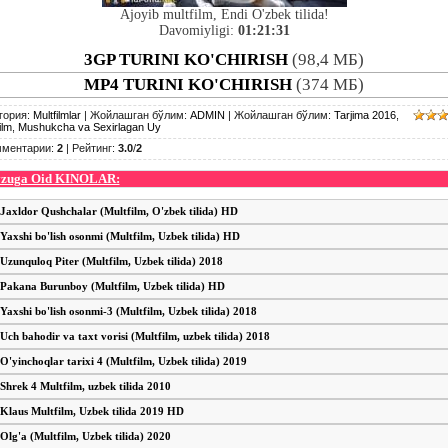
Ajoyib multfilm, Endi O'zbek tilida!
Davomiyligi:
01:21:31
3GP TURINI KO'CHIRISH
(98,4 МБ)
MP4 TURINI KO'CHIRISH
(374 МБ)
гория
:
Multfilmlar
|
Жойлашган бўлим
:
ADMIN
|
Жойлашган бўлим
:
Tarjima 2016
,
ilm
,
Mushukcha va Sexirlagan Uy
мментарии
:
2
|
Рейтинг
:
3.0
/
2
zuga Oid KINOLAR:
Jaxldor Qushchalar (Multfilm, O'zbek tilida) HD
Yaxshi bo'lish osonmi (Multfilm, Uzbek tilida) HD
Uzunquloq Piter (Multfilm, Uzbek tilida) 2018
Pakana Burunboy (Multfilm, Uzbek tilida) HD
Yaxshi bo'lish osonmi-3 (Multfilm, Uzbek tilida) 2018
Uch bahodir va taxt vorisi (Multfilm, uzbek tilida) 2018
O'yinchoqlar tarixi 4 (Multfilm, Uzbek tilida) 2019
Shrek 4 Multfilm, uzbek tilida 2010
Klaus Multfilm, Uzbek tilida 2019 HD
Olg'a (Multfilm, Uzbek tilida) 2020