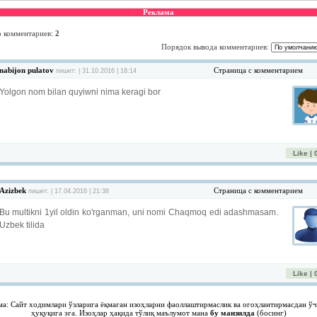
Реклама
о комментариев
:
2
Порядок вывода комментариев:
nabijon pulatov
Страница с комментарием
пишет: | 31.10.2016 | 18:14
Yolgon nom bilan quyiwni nima keragi bor
Like | 
Azizbek
Страница с комментарием
пишет: | 17.04.2016 | 21:38
Bu multikni 1yil oldin ko'rganman, uni nomi Chaqmoq edi adashmasam.
Uzbek tilida
Like | 
ма: Сайт ходимлари ўзларига ёқмаган изоҳларни фаоллаштирмаслик ва огоҳлантирмасдан ў
ҳуқуқига эга. Изоҳлар ҳақида тўлиқ маълумот мана
бу манзилда
(босинг)