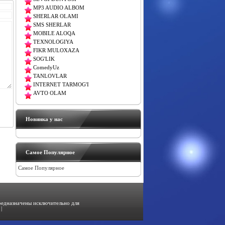
MP3 AUDIO ALBOM
SHERLAR OLAMI
SMS SHERLAR
MOBILE ALOQA
TEXNOLOGIYA
FIKR MULOXAZA
SOG'LIK
ComedyUz
TANLOVLAR
INTERNET TARMOG'I
AVTO OLAM
Новинка у нас
Самое Популярное
Самое Популярное
предназначены исключительно для
|