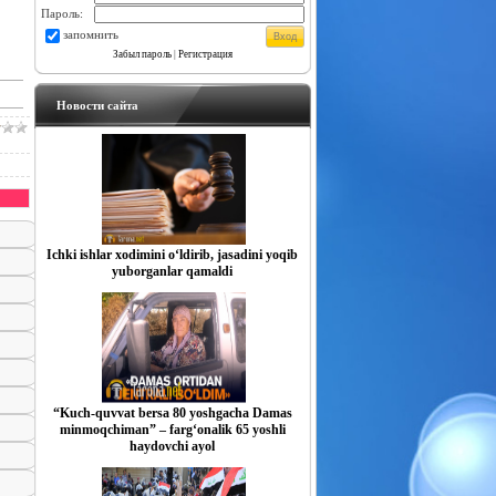
Пароль:
запомнить
Забыл пароль
|
Регистрация
Новости сайта
Ichki ishlar xodimini o‘ldirib, jasadini yoqib
yuborganlar qamaldi
“Kuch-quvvat bersa 80 yoshgacha Damas
minmoqchiman” – farg‘onalik 65 yoshli
haydovchi ayol