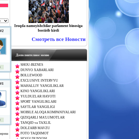
​​​​​​​Iroqda namoyishchilar parlament binosiga
bostirib kirdi
#2
Смотреть все Новости
Дополнителное меню
SHOU-BIZNES
0
DUNYO XABARLARI
BOLLEWOOD
EXCLUSIVE INTERVYU
#1
MAHALLIY YANGILIKLAR
KINO YANGILIKLARI
YULDUZLAR HAYOTI
SPORT YANGILIKLARI
SAYTLAR YANGILIGI
MOBILE ALOQA KOMPANIYALARI
QIZIQARLI MA'LUMOTLAR
0
TANQID va TAXLIL
DOLZARB MAVZU
FOTO TAQDIMOT
чириш
SEVGI DUNYOSI