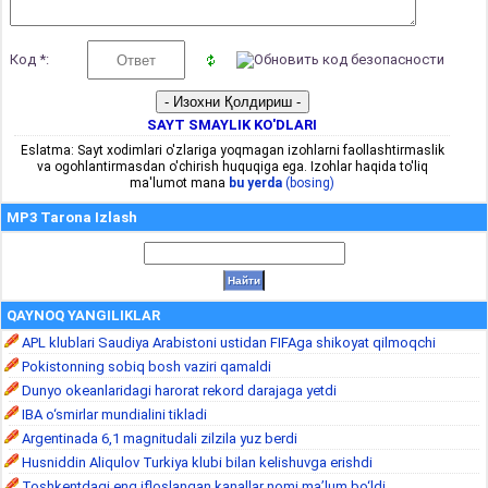
Код *:
SAYT SMAYLIK KO'DLARI
Eslatma: Sayt xodimlari o'zlariga yoqmagan izohlarni faollashtirmaslik
va ogohlantirmasdan o'chirish huquqiga ega. Izohlar haqida to'liq
ma'lumot mana
bu yerda
(bosing)
MP3 Tarona Izlash
QAYNOQ YANGILIKLAR
APL klublari Saudiya Arabistoni ustidan FIFAga shikoyat qilmoqchi
Pokistonning sobiq bosh vaziri qamaldi
Dunyo okeanlaridagi harorat rekord darajaga yetdi
IBA o‘smirlar mundialini tikladi
Argentinada 6,1 magnitudali zilzila yuz berdi
Husniddin Aliqulov Turkiya klubi bilan kelishuvga erishdi
Toshkentdagi eng ifloslangan kanallar nomi ma’lum bo‘ldi