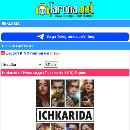
REKLAMA
Bizga Telegramda qo'shiling!
ORTGA QAYTISH
Eng zo'r
KINO
Premyeralar
(new)
Ichkarida / Ичкарида (Turk seriali HD) 5 qism