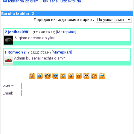
Ichkarida 22 qism (Turk serial, Uzbek tilida)
Barcha Izohlar
:
2
Порядок вывода комментариев:
2
jonibek0981
[
Материал
]
(17.12.2017 19:02)
6 -qism qachon qo'yiladi
1
Romeo 92
[
Материал
]
(10.12.2017 23:14)
Admin bu serial nechta qism?
Имя *:
Email: