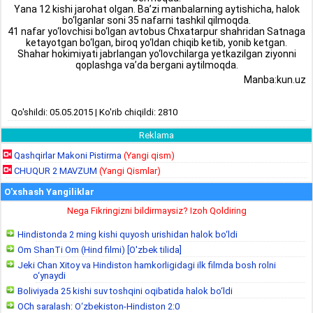
Yana 12 kishi jarohat olgan. Ba’zi manbalarning aytishicha, halok
bo‘lganlar soni 35 nafarni tashkil qilmoqda.
41 nafar yo‘lovchisi bo‘lgan avtobus Chxatarpur shahridan Satnaga
ketayotgan bo‘lgan, biroq yo‘ldan chiqib ketib, yonib ketgan.
Shahar hokimiyati jabrlangan yo‘lovchilarga yetkazilgan ziyonni
qoplashga va’da bergani aytilmoqda.
Manba:kun.uz
Qo'shildi: 05.05.2015 | Ko'rib chiqildi: 2810
Reklama
Qashqirlar Makoni Pistirma
(Yangi qism)
CHUQUR 2 MAVZUM
(Yangi Qismlar)
O'xshash Yangiliklar
Nega Fikringizni bildirmaysiz? Izoh Qoldiring
Hindistonda 2 ming kishi quyosh urishidan halok bo‘ldi
Om ShanTi Om (Hind filmi) [O'zbek tilida]
Jeki Chan Xitoy va Hindiston hamkorligidagi ilk filmda bosh rolni
o‘ynaydi
Boliviyada 25 kishi suv toshqini oqibatida halok bo‘ldi
OCh saralash: O‘zbekiston-Hindiston 2:0