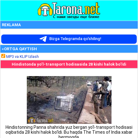
REKLAMA
Bizga Telegramda qo'shiling!
«ORTGA QAYTISH
MP3 va KLIP Izlash
Hindistonda yo‘l-transport hodisasida 28 kishi halok bo‘ldi
Hindistonning Panna shahrida yuz bergan yo‘l-transport hodisasi
oqibatida 28 kishi halok bo‘ldi. Bu haqda The Times of India xabar
bermoqda.