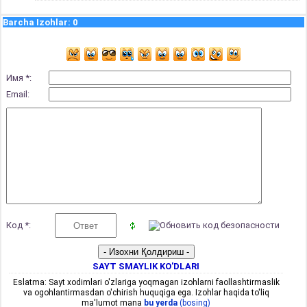
Barcha Izohlar
:
0
Имя *:
Email:
Код *:
SAYT SMAYLIK KO'DLARI
Eslatma: Sayt xodimlari o'zlariga yoqmagan izohlarni faollashtirmaslik
va ogohlantirmasdan o'chirish huquqiga ega. Izohlar haqida to'liq
ma'lumot mana
bu yerda
(bosing)