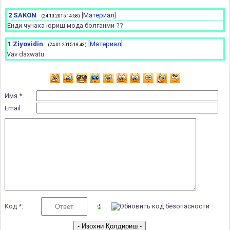
2
SAKON
[
Материал
]
(24.10.2015 14:58)
Енди чунака юриш мода болганми ??
1
Ziyovidin
[
Материал
]
(24.01.2015 18:43)
Vav daxwatu
Имя *:
Email:
Код *: