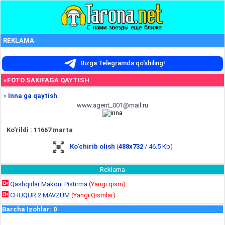
REKLAMA
Bizga Telegramda qo'shiling!
«FOTO SAXIFAGA QAYTISH
»
Inna ga qaytish
www.agent_001@mail.ru
Ko'rildi : 11667 marta
Ko'chirib olish
(
488x732
/ 46.5 Kb)
Reklama
Qashqirlar Makoni Pistirma
(Yangi qism)
CHUQUR 2 MAVZUM
(Yangi Qismlar)
Barcha Izohlar
:
0