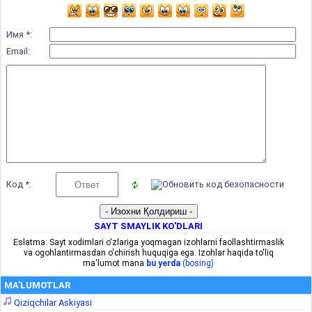
Имя *:
Email:
Код *:
SAYT SMAYLIK KO'DLARI
Eslatma: Sayt xodimlari o'zlariga yoqmagan izohlarni faollashtirmaslik
va ogohlantirmasdan o'chirish huquqiga ega. Izohlar haqida to'liq
ma'lumot mana
bu yerda
(bosing)
MA'LUMOTLAR
Qiziqchilar Askiyasi