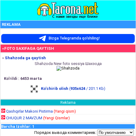
REKLAMA
Bizga Telegramda qo'shiling!
«FOTO SAXIFAGA QAYTISH
»
Shahzoda ga qaytish
Shahzoda New foto sessiya Шахзода
Ko'rildi : 6453 marta
Ko'chirib olish
(
935x624
/ 201.1 Kb)
Reklama
Qashqirlar Makoni Pistirma
(Yangi qism)
CHUQUR 2 MAVZUM
(Yangi Qismlar)
Barcha Izohlar
:
1
Порядок вывода комментариев: