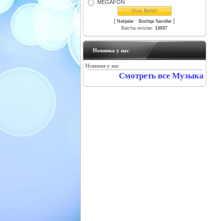
MEGAFON
[
·
]
Natijalar
Boshqa Savollar
Barcha ovozlar:
13037
Новинка у нас
Новинка у нас
Смотреть все Музыка