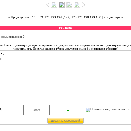
« Предыдущая
|
120
121
122
123
124
[
125
]
126
127
128
129
130
|
Следующая »
Реклама
о комментариев
:
0
ма: Сайт ходимлари ўзларига ёқмаган изоҳларни фаоллаштирмаслик ва огоҳлантирмасдан ў
ҳуқуқига эга. Изоҳлар ҳақида тўлиқ маълумот мана
бу манзилда
(босинг)
 *:
l:
*: