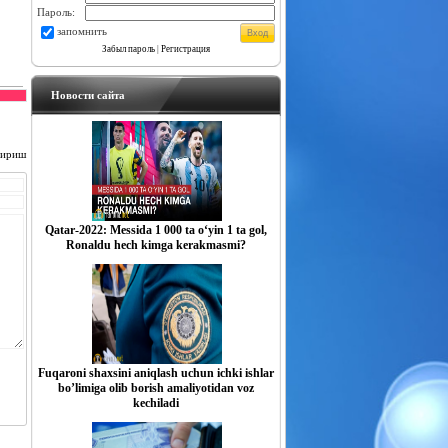
Пароль:
запомнить
Забыл пароль
|
Регистрация
Новости сайта
чириш
Qatar-2022: Messida 1 000 ta o‘yin 1 ta gol,
Ronaldu hech kimga kerakmasmi?
Fuqaroni shaxsini aniqlash uchun ichki ishlar
boʼlimiga olib borish amaliyotidan voz
kechiladi