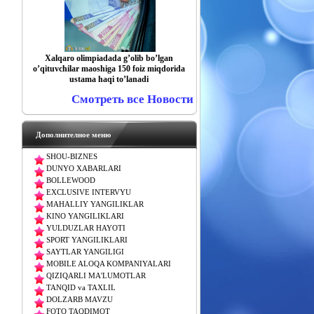
Xalqaro olimpiadada gʼolib boʼlgan
oʼqituvchilar maoshiga 150 foiz miqdorida
ustama haqi toʼlanadi
Смотреть все Новости
Дополнителное меню
SHOU-BIZNES
DUNYO XABARLARI
BOLLEWOOD
EXCLUSIVE INTERVYU
MAHALLIY YANGILIKLAR
KINO YANGILIKLARI
YULDUZLAR HAYOTI
SPORT YANGILIKLARI
SAYTLAR YANGILIGI
MOBILE ALOQA KOMPANIYALARI
QIZIQARLI MA'LUMOTLAR
TANQID va TAXLIL
DOLZARB MAVZU
FOTO TAQDIMOT