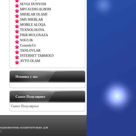
SEVGI DUNYOSI
MP3 AUDIO ALBOM
SHERLAR OLAMI
SMS SHERLAR
MOBILE ALOQA
TEXNOLOGIYA
FIKR MULOXAZA
SOG'LIK
ComedyUz
TANLOVLAR
INTERNET TARMOG'I
AVTO OLAM
Новинка у нас
Самое Популярное
Самое Популярное
предназначены исключительно для
|