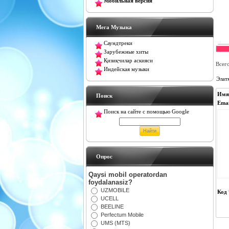
Мобильная версия
Мега Музыка
Саундтреки
Зарубежные хиты
Қизиқчилар аскияси
Всег
Индейская музыки
Элат
Имя
Поиск
Emai
Поиск на сайте с помощью Google
Oпрос
Qaysi mobil operatordan
foydalanasiz?
UZMOBILE
Код 
UCELL
BEELINE
Perfectum Mobile
UMS (MTS)