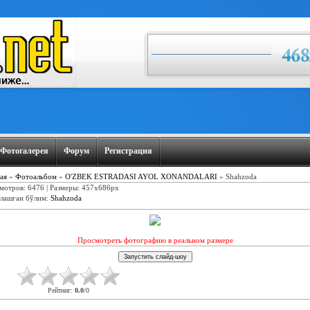
Фотогалерея
Форум
Регистрация
ая
»
Фотоальбом
»
O'ZBEK ESTRADASI AYOL XONANDALARI
» Shahzoda
мотров: 6476 | Размеры: 457x686px
лашган бўлим
:
Shahzoda
Просмотреть фотографию в реальном размере
Рейтинг
:
0.0
/
0