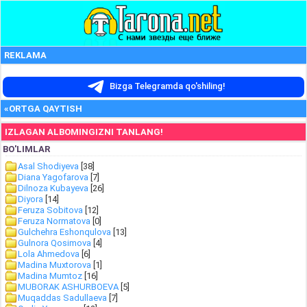
REKLAMA
Bizga Telegramda qo'shiling!
«ORTGA QAYTISH
IZLAGAN ALBOMINGIZNI TANLANG!
BO'LIMLAR
Asal Shodiyeva
[38]
Diana Yagofarova
[7]
Dilnoza Kubayeva
[26]
Diyora
[14]
Feruza Sobitova
[12]
Feruza Normatova
[0]
Gulchehra Eshonqulova
[13]
Gulnora Qosimova
[4]
Lola Ahmedova
[6]
Madina Muxtorova
[1]
Madina Mumtoz
[16]
MUBORAK ASHURBOEVA
[5]
Muqaddas Sadullaeva
[7]