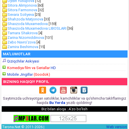
Oydin Yusupova
[12]
Sitora Alimjonova
[60]
Sitora Farmonova
[32]
Sevara Soliyeva
[25]
Shahzoda Matjonova
[33]
Shaxzoda Muxamedova
[159]
Shaxzoda Muxamedova LIBOSLARI
[36]
Tamara Shakirova
[4]
Zarina Nizomiddinova
[131]
Zebo Navro'zova
[4]
Zamira Beshimova
[15]
MA'LUMOTLAR
Qiziqchilar Askiyasi
Komediya film va Seriallar
HD
Mobile Jingillar
(Goodok)
BIZNING HAQIQIY PROFIL
Saytimizda uchrayotgan xatoliklar, kamchiliklar va qo'shimcha takliflaringiz
haqida
Bu Yerda
yozib qoldiring!
Biz bilan aloqa
|
A'zo bo'lish
Tarona.Net © 2011-2026 |
Web version