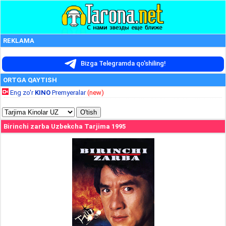
REKLAMA
Bizga Telegramda qo'shiling!
ORTGA QAYTISH
Eng zo'r
KINO
Premyeralar
(new)
Birinchi zarba Uzbekcha Tarjima 1995