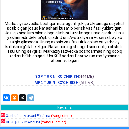
Markaziy razvedka boshqarmasi agenti jekiga Ukrainaga sayohat
sotib olgan josus Natashani kuzatib borish vazifasi yuklatilgan.
Jeki qizning kim bilan aloqa qilishini kuzatishga umid qiladi, lekin u
yashirinadi. Jeki ta'qib qiladi. U uni Avstraliya va Rossiya bo'ylab
ta'qib qilmoqda. Uning asosiy vazifasi tirik qolish va yadroviy
kallakni o'g'irlab ketgan Natashaning sherigi Tsuini qo'lga olishdir.
Tsui uning sevgilisi, Markaziy razvedka boshqarmasining sobiq
xodimi bo'lib chiqadi. Uni KGB xodimi Egorov, rus mafiyasining
rahbari yollagan.
3GP TURINI KO'CHIRISH
(444 MB)
MP4 TURINI KO'CHIRISH
(633 MB)
Reklama
Qashqirlar Makoni Pistirma
(Yangi qism)
CHUQUR 2 MAVZUM
(Yangi Qismlar)