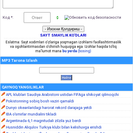
Код *:
SAYT SMAYLIK KO'DLARI
Eslatma: Sayt xodimlari o'zlariga yoqmagan izohlarni faollashtirmaslik
va ogohlantirmasdan o'chirish huquqiga ega. Izohlar haqida to'liq
ma'lumot mana
bu yerda
(bosing)
MP3 Tarona Izlash
QAYNOQ YANGILIKLAR
APL klublari Saudiya Arabistoni ustidan FIFAga shikoyat qilmoqchi
Pokistonning sobiq bosh vaziri qamaldi
Dunyo okeanlaridagi harorat rekord darajaga yetdi
IBA o‘smirlar mundialini tikladi
Argentinada 6,1 magnitudali zilzila yuz berdi
Husniddin Aliqulov Turkiya klubi bilan kelishuvga erishdi