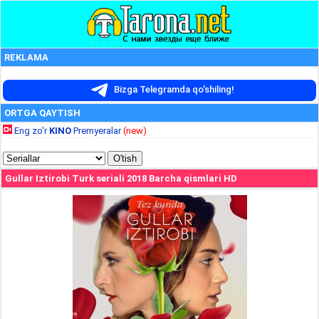
REKLAMA
Bizga Telegramda qo'shiling!
ORTGA QAYTISH
Eng zo'r
KINO
Premyeralar
(new)
Gullar Iztirobi Turk seriali 2018 Barcha qismlari HD