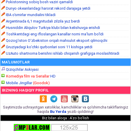
Pokistonning sobiq bosh vaziri qamaldi
Dunyo okeanlaridagi harorat rekord darajaga yetdi
IBA o‘smirlar mundialini tikladi
Argentinada 6,1 magnitudali zilzila yuz berdi
Husniddin Aliqulov Turkiya klubi bilan kelishuvga erishdi
Toshkentdagi eng ifloslangan kanallar nomi ma’lum bo‘ldi
Qozog‘iston O‘zbekiston orqali mahsulot eksport qilmoqchi
Gruziyadagi ko‘chki qurbonlari soni 11 kishiga yetdi
UzAuto shartnoma berishni ishlab chiqarish grafigiga moslashtiradi
MA'LUMOTLAR
Qiziqchilar Askiyasi
Komediya film va Seriallar
HD
Mobile Jingillar
(Goodok)
BIZNING HAQIQIY PROFIL
Saytimizda uchrayotgan xatoliklar, kamchiliklar va qo'shimcha takliflaringiz
haqida
Bu Yerda
yozib qoldiring!
Biz bilan aloqa
|
A'zo bo'lish