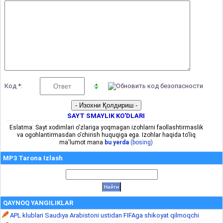
Код *:
SAYT SMAYLIK KO'DLARI
Eslatma: Sayt xodimlari o'zlariga yoqmagan izohlarni faollashtirmaslik
va ogohlantirmasdan o'chirish huquqiga ega. Izohlar haqida to'liq
ma'lumot mana
bu yerda
(bosing)
MP3 Tarona Izlash
QAYNOQ YANGILIKLAR
APL klublari Saudiya Arabistoni ustidan FIFAga shikoyat qilmoqchi