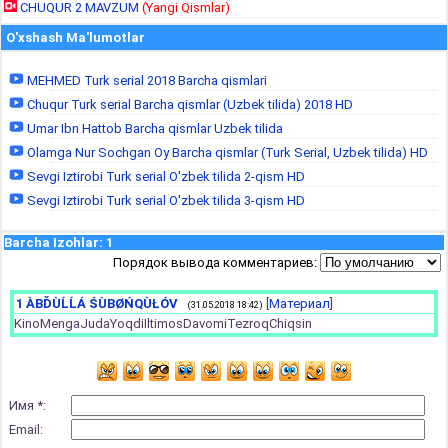
CHUQUR 2 MAVZUM
(Yangi Qismlar)
O'xshash Ma'lumotlar
MEHMED Turk serial 2018 Barcha qismlari
Chuqur Turk serial Barcha qismlar (Uzbek tilida) 2018 HD
Umar Ibn Hattob Barcha qismlar Uzbek tilida
Olamga Nur Sochgan Oy Barcha qismlar (Turk Serial, Uzbek tilida) HD
Sevgi Iztirobi Turk serial O'zbek tilida 2-qism HD
Sevgi Iztirobi Turk serial O'zbek tilida 3-qism HD
Barcha Izohlar
:
1
Порядок вывода комментариев:
1
ÀBĎÙĹĹÁ ŚÙBØŃQÙŁÓV
[
Материал
]
(31.05.2018 18:42)
KinoMengaJudaYoqdiIltimosDavomiTezroqChiqsin
Имя *:
Email: