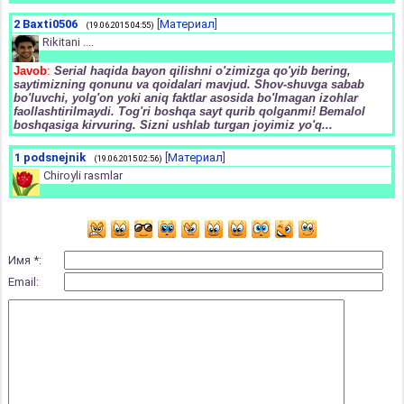
2
Baxti0506
[
Материал
]
(19.06.2015 04:55)
Rikitani ....
Javob
:
Serial haqida bayon qilishni o'zimizga qo'yib bering,
saytimizning qonunu va qoidalari mavjud. Shov-shuvga sabab
bo'luvchi, yolg'on yoki aniq faktlar asosida bo'lmagan izohlar
faollashtirilmaydi. Tog'ri boshqa sayt qurib qolganmi! Bemalol
boshqasiga kirvuring. Sizni ushlab turgan joyimiz yo'q...
1
podsnejnik
[
Материал
]
(19.06.2015 02:56)
Chiroyli rasmlar
Имя *:
Email: