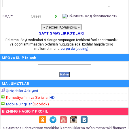
Код *:
SAYT SMAYLIK KO'DLARI
Eslatma: Sayt xodimlari o'zlariga yoqmagan izohlarni faollashtirmaslik
va ogohlantirmasdan o'chirish huquqiga ega. Izohlar haqida to'liq
ma'lumot mana
bu yerda
(bosing)
MP3 va KLIP Izlash
MA'LUMOTLAR
Qiziqchilar Askiyasi
Komediya film va Seriallar
HD
Mobile Jingillar
(Goodok)
BIZNING HAQIQIY PROFIL
Saytimizda uchrayotgan xatoliklar, kamchiliklar va qo'shimcha takliflaringiz