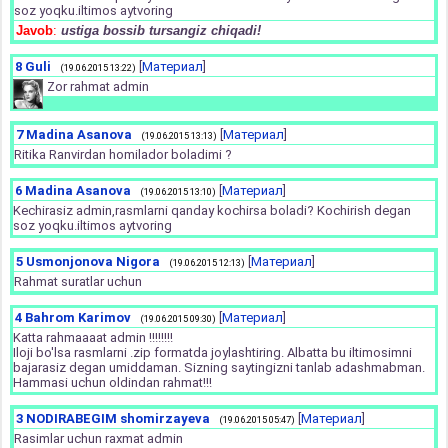
soz yoqku.iltimos aytvoring
Javob
:
ustiga bossib tursangiz chiqadi!
8
Guli
[
Материал
]
(19.06.2015 13:22)
Zor rahmat admin
7
Madina Asanova
[
Материал
]
(19.06.2015 13:13)
Ritika Ranvirdan homilador boladimi ?
6
Madina Asanova
[
Материал
]
(19.06.2015 13:10)
Kechirasiz admin,rasmlarni qanday kochirsa boladi? Kochirish degan
soz yoqku.iltimos aytvoring
5
Usmonjonova Nigora
[
Материал
]
(19.06.2015 12:13)
Rahmat suratlar uchun
4
Bahrom Karimov
[
Материал
]
(19.06.2015 09:30)
Katta rahmaaaat admin !!!!!!!!
Iloji bo'lsa rasmlarni .zip formatda joylashtiring. Albatta bu iltimosimni
bajarasiz degan umiddaman. Sizning saytingizni tanlab adashmabman.
Hammasi uchun oldindan rahmat!!!
3
NODIRABEGIM shomirzayeva
[
Материал
]
(19.06.2015 05:47)
Rasimlar uchun raxmat admin