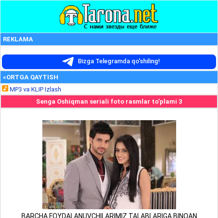
REKLAMA
Bizga Telegramda qo'shiling!
«ORTGA QAYTISH
MP3 va KLIP Izlash
Senga Oshiqman seriali foto rasmlar to'plami 3
BARCHA FOYDALANUVCHILARIMIZ TALABLARIGA BINOAN