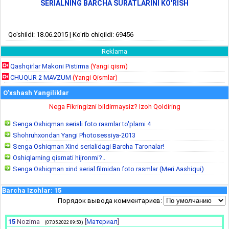
SERIALNING BARCHA SURATLARINI KO'RISH
Qo'shildi: 18.06.2015 | Ko'rib chiqildi: 69456
Reklama
Qashqirlar Makoni Pistirma
(Yangi qism)
CHUQUR 2 MAVZUM
(Yangi Qismlar)
O'xshash Yangiliklar
Nega Fikringizni bildirmaysiz? Izoh Qoldiring
Senga Oshiqman seriali foto rasmlar to'plami 4
Shohruhxondan Yangi Photosessiya-2013
Senga Oshiqman Xind serialidagi Barcha Taronalar!
Oshiqlarning qismati hijronmi?..
Senga Oshiqman xind serial filmidan foto rasmlar (Meri Aashiqui)
Barcha Izohlar
:
15
Порядок вывода комментариев:
15
Nozima
[
Материал
]
(07.05.2022 09:50)