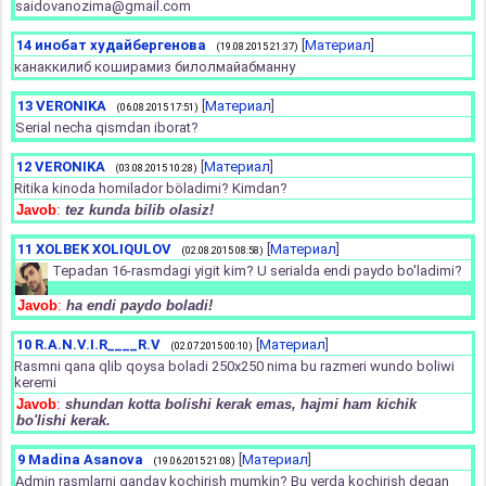
saidovanozima@gmail.com
14
инобат худайбергенова
[
Материал
]
(19.08.2015 21:37)
канаккилиб коширамиз билолмайабманну
13
VERONIKA
[
Материал
]
(06.08.2015 17:51)
Serial necha qismdan iborat?
12
VERONIKA
[
Материал
]
(03.08.2015 10:28)
Ritika kinoda homilador böladimi? Kimdan?
Javob
:
tez kunda bilib olasiz!
11
XOLBEK XOLIQULOV
[
Материал
]
(02.08.2015 08:58)
Tepadan 16-rasmdagi yigit kim? U serialda endi paydo bo'ladimi?
Javob
:
ha endi paydo boladi!
10
R.A.N.V.I.R____R.V
[
Материал
]
(02.07.2015 00:10)
Rasmni qana qlib qoysa boladi 250x250 nima bu razmeri wundo boliwi
keremi
Javob
:
shundan kotta bolishi kerak emas, hajmi ham kichik
bo'lishi kerak.
9
Madina Asanova
[
Материал
]
(19.06.2015 21:08)
Admin rasmlarni qanday kochirish mumkin? Bu yerda kochirish degan