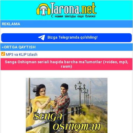
REKLAMA
Bizga Telegramda qo'shiling!
«ORTGA QAYTISH
MP3 va KLIP Izlash
Senga Oshiqman seriali haqida barcha ma'lumotlar (+video, mp3,
rasm)