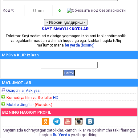
Код *:
SAYT SMAYLIK KO'DLARI
Eslatma: Sayt xodimlari o'zlariga yoqmagan izohlarni faollashtirmaslik
va ogohlantirmasdan o'chirish huquqiga ega. Izohlar haqida to'liq
ma'lumot mana
bu yerda
(bosing)
MP3 va KLIP Izlash
MA'LUMOTLAR
Qiziqchilar Askiyasi
Komediya film va Seriallar
HD
Mobile Jingillar
(Goodok)
BIZNING HAQIQIY PROFIL
Saytimizda uchrayotgan xatoliklar, kamchiliklar va qo'shimcha takliflaringiz
haqida
Bu Yerda
yozib qoldiring!