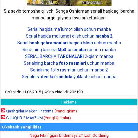
Siz sevib tomosha qilivchi Senga Oshiqman seriali haqidagi barcha
manbalarga quynda ilovalar keltirilgan!
Serial haqida ma'lumot olish uchun manba
Serial haqida ma'lumot olish uchun
manba 2
Serial
bosh qahramonlar
i haqida bilish uchun manba
Serialning barcha
Mp3 taronalari
uchun manba
SERIAL BARCHA
TARONALARI
2-qism manba
Serialning barcha
foto rasmlari
uchun manba
Serialning foto rasmlari uchun manba 2
Serialni
video ko'rinishda
yuklash uchun manba
Qo'shildi: 11.06.2015 | Ko'rib chiqildi: 292190
Reklama
Qashqirlar Makoni Pistirma
(Yangi qism)
CHUQUR 2 MAVZUM
(Yangi Qismlar)
O'xshash Yangiliklar
Nega Fikringizni bildirmaysiz? Izoh Qoldiring