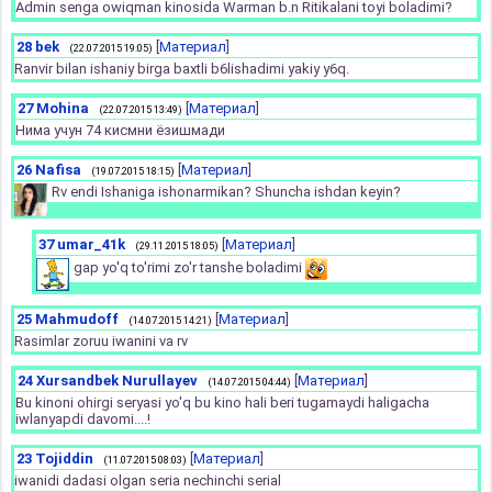
Admin senga owiqman kinosida Warman b.n Ritikalani toyi boladimi?
28
bek
[
Материал
]
(22.07.2015 19:05)
Ranvir bilan ishaniy birga baxtli b6lishadimi yakiy y6q.
27
Mohina
[
Материал
]
(22.07.2015 13:49)
Нима учун 74 кисмни ёзишмади
26
Nafisa
[
Материал
]
(19.07.2015 18:15)
Rv endi Ishaniga ishonarmikan? Shuncha ishdan keyin?
37
umar_41k
[
Материал
]
(29.11.2015 18:05)
gap yo'q to'rimi zo'r tanshe boladimi
25
Mahmudoff
[
Материал
]
(14.07.2015 14:21)
Rasimlar zoruu iwanini va rv
24
Xursandbek Nurullayev
[
Материал
]
(14.07.2015 04:44)
Bu kinoni ohirgi seryasi yo'q bu kino hali beri tugamaydi haligacha
iwlanyapdi davomi....!
23
Tojiddin
[
Материал
]
(11.07.2015 08:03)
iwanidi dadasi olgan seria nechinchi serial