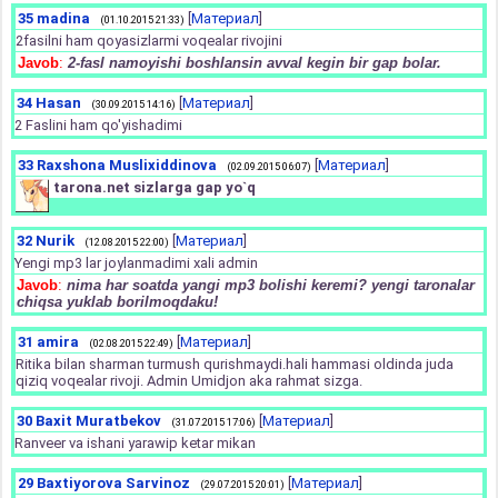
35
madina
[
Материал
]
(01.10.2015 21:33)
2fasilni ham qoyasizlarmi voqealar rivojini
Javob
:
2-fasl namoyishi boshlansin avval kegin bir gap bolar.
34
Hasan
[
Материал
]
(30.09.2015 14:16)
2 Faslini ham qo'yishadimi
33
Raxshona Muslixiddinova
[
Материал
]
(02.09.2015 06:07)
tarona.net sizlarga gap yo`q
32
Nurik
[
Материал
]
(12.08.2015 22:00)
Yengi mp3 lar joylanmadimi xali admin
Javob
:
nima har soatda yangi mp3 bolishi keremi? yengi taronalar
chiqsa yuklab borilmoqdaku!
31
amira
[
Материал
]
(02.08.2015 22:49)
Ritika bilan sharman turmush qurishmaydi.hali hammasi oldinda juda
qiziq voqealar rivoji. Admin Umidjon aka rahmat sizga.
30
Baxit Muratbekov
[
Материал
]
(31.07.2015 17:06)
Ranveer va ishani yarawip ketar mikan
29
Baxtiyorova Sarvinoz
[
Материал
]
(29.07.2015 20:01)