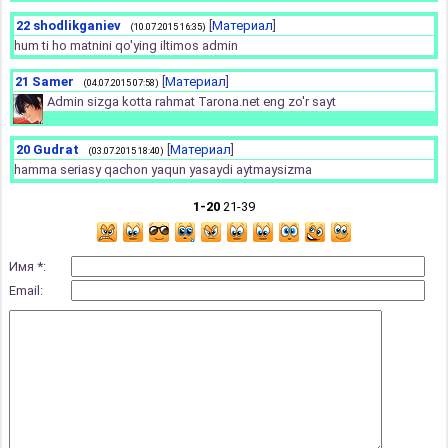
22
shodlikganiev
[
Материал
]
(10.07.2015 16:35)
hum ti ho matnini qo'ying iltimos admin
21
Samer
[
Материал
]
(04.07.2015 07:58)
Admin sizga kotta rahmat Tarona.net eng zo'r sayt
20
Gudrat
[
Материал
]
(03.07.2015 18:40)
hamma seriasy qachon yaqun yasaydi aytmaysizma
1-20
21-39
Имя *:
Email: