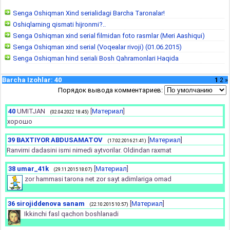
Senga Oshiqman Xind serialidagi Barcha Taronalar!
Oshiqlarning qismati hijronmi?..
Senga Oshiqman xind serial filmidan foto rasmlar (Meri Aashiqui)
Senga Oshiqman xind serial (Voqealar rivoji) (01.06.2015)
Senga Oshiqman hind seriali Bosh Qahramonlari Haqida
Barcha Izohlar
:
40
1
2
»
Порядок вывода комментариев:
40
UMITJAN
[
Материал
]
(02.04.2022 18:45)
хорошо
39
BAXTIYOR ABDUSAMATOV
[
Материал
]
(17.02.2016 21:41)
Ranvirni dadasini ismi nimedi aytvorilar. Oldindan raxmat
38
umar_41k
[
Материал
]
(29.11.2015 18:07)
zor hammasi tarona net zor sayt adimlariga omad
36
sirojiddenova sanam
[
Материал
]
(22.10.2015 10:57)
Ikkinchi fasl qachon boshlanadi