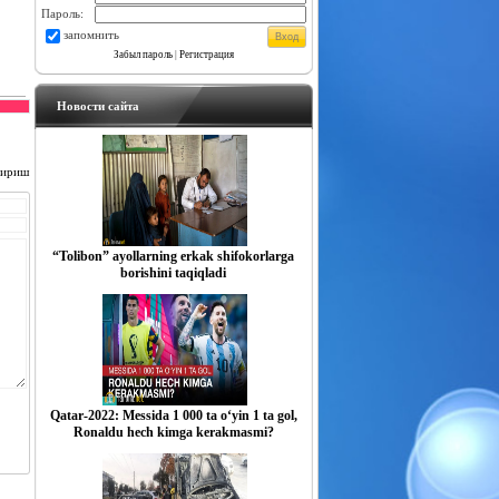
Пароль:
запомнить
Забыл пароль
|
Регистрация
Новости сайта
чириш
“Tolibon” ayollarning erkak shifokorlarga
borishini taqiqladi
Qatar-2022: Messida 1 000 ta o‘yin 1 ta gol,
Ronaldu hech kimga kerakmasmi?