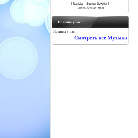
[
·
]
Natijalar
Boshqa Savollar
Barcha ovozlar:
5900
Новинка у нас
Новинка у нас
Смотреть все Музыка