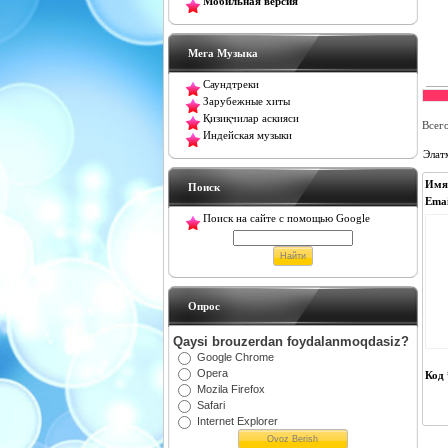
Мобильная версия
Мега Музыка
Саундтреки
Зарубежные хиты
Қизиқчилар аскияси
Всег
Индейская музыки
Элат
Имя
Поиск
Emai
Поиск на сайте с помощью Google
Oпрос
Qaysi brouzerdan foydalanmoqdasiz?
Google Chrome
Opera
Код 
Mozila Firefox
Safari
Internet Explorer