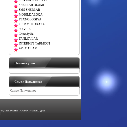
MP3 AUDIO ALBOM
SHERLAR OLAMI
SMS SHERLAR
MOBILE ALOQA
TEXNOLOGIYA
FIKR MULOXAZA
SOG'LIK
ComedyUz
TANLOVLAR
INTERNET TARMOG'I
AVTO OLAM
Новинка у нас
Самое Популярное
Самое Популярное
предназначены исключительно для
|