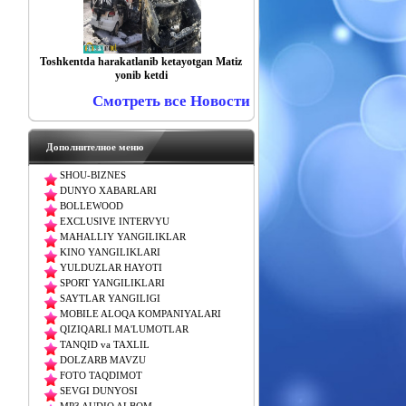
Toshkentda harakatlanib ketayotgan Matiz
yonib ketdi
Смотреть все Новости
Дополнителное меню
SHOU-BIZNES
DUNYO XABARLARI
BOLLEWOOD
EXCLUSIVE INTERVYU
MAHALLIY YANGILIKLAR
KINO YANGILIKLARI
YULDUZLAR HAYOTI
SPORT YANGILIKLARI
SAYTLAR YANGILIGI
MOBILE ALOQA KOMPANIYALARI
QIZIQARLI MA'LUMOTLAR
TANQID va TAXLIL
DOLZARB MAVZU
FOTO TAQDIMOT
SEVGI DUNYOSI