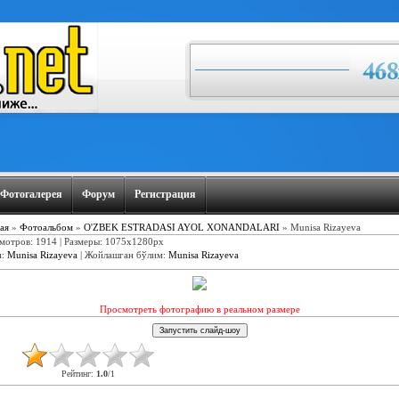
Фотогалерея
Форум
Регистрация
ая
»
Фотоальбом
»
O'ZBEK ESTRADASI AYOL XONANDALARI
» Munisa Rizayeva
мотров: 1914 | Размеры: 1075x1280px
и
:
Munisa Rizayeva
|
Жойлашган бўлим
:
Munisa Rizayeva
Просмотреть фотографию в реальном размере
Рейтинг
:
1.0
/
1