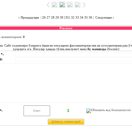
« Предыдущая
|
26
27
28
29
30
[
31
]
32
33
34
35
36
|
Следующая »
Реклама
о комментариев
:
0
ма: Сайт ходимлари ўзларига ёқмаган изоҳларни фаоллаштирмаслик ва огоҳлантирмасдан ў
ҳуқуқига эга. Изоҳлар ҳақида тўлиқ маълумот мана
бу манзилда
(босинг)
 *:
l:
*: